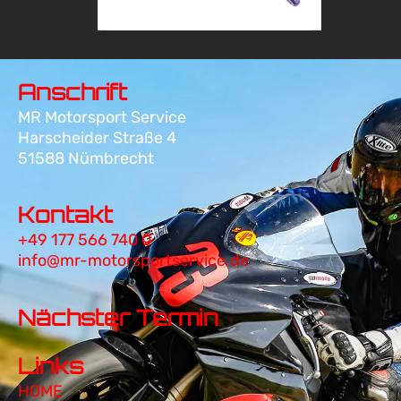
Anschrift
MR Motorsport Service
Harscheider Straße 4
51588 Nümbrecht
Kontakt
+49 177 566 740 0
info@mr-motorsportservice.de
Nächster Termin
Links
HOME