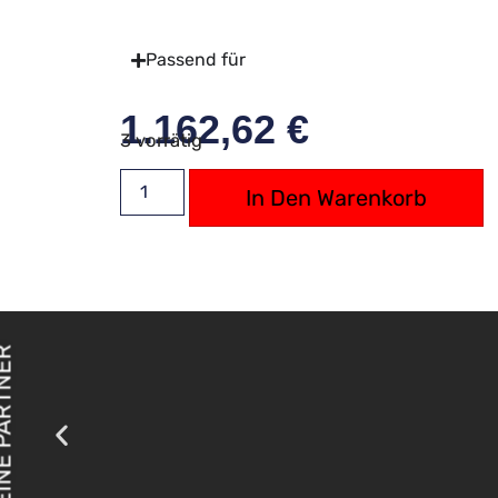
Passend für
1.162,62
€
3 vorrätig
In Den Warenkorb
 PARTNER