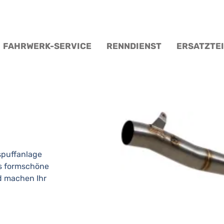
FAHRWERK-SERVICE
RENNDIENST
ERSATZTE
spuffanlage
s formschöne
d machen Ihr